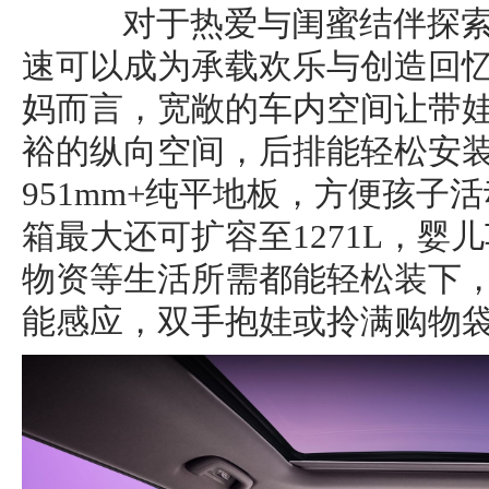
对于热爱与闺蜜结伴探索
速可以成为承载欢乐与创造回
妈而言，宽敞的车内空间让带
裕的纵向空间，后排能轻松安
951mm+纯平地板，方便孩子
箱最大还可扩容至1271L，婴
物资等生活所需都能轻松装下
能感应，双手抱娃或拎满购物