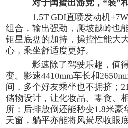
对于闺蜜出游党，“装”和
1.5T GDI直喷发动机+7
组合，输出强劲，爬坡越岭也
钜星底盘的加持，操控性能大
心，乘坐舒适度更好。
影速除了驾驶乐趣，值得
变。影速4410mm车长和265
间，多个好友乘坐也不拥挤；2
储物设计，让化妆品、零食、
所；后排放倒还能秒变1.8米
天窗，躺平亦能将风景尽收眼