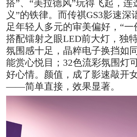
搭”、“美拉德风”玩得飞起，连
义”的铁律。而传祺GS3影速
足年轻人多元的审美偏好，“一
搭配镭射之眼LED前大灯，独
氛围感十足，晶粹电子换挡如
能赏心悦目；32色流彩氛围灯
好心情。颜值，成了影速敲开
——简单直接，效果显著。